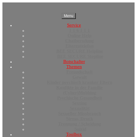
Menu
Service
1 1 6 1 1 1
Online Help
Chatberodung
Elterentelefon
BEE SECURE Helpline
BEE SECURE Stopline
Botschafter
Themen
Freundschaft
Gewalt
Kinder psychisch kranker Eltern
Konfikte in der Familie
(Cyber)Mobbing
Psychische Gesundheit
Sexting
Sexualität
Sexueller Missbrauch
Stress, Druck
Trennung / Scheidung
Suizid
Toolbox